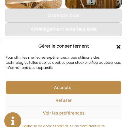
Ossature bois
Aménagement extérieur bois
Gérer le consentement
Menu
Pour offrir les meilleures expériences, nous utilisons des
technologies telles que les cookies pour stocker et/ou accéder aux
Accueil
informations des appareils.
Prestations
Réalisations
Accepter
MARTIN STEPHANE
Avis
Mentions légales
Refuser
Politique de
Actualités
confidentialité
Voir les préférences
Contact
Plan du site
Politique de cookies
politiques de confidentialite