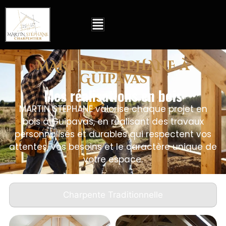
MARTIN STEPHANE à
Guipavas
Mes réalisations en bois
MARTIN STEPHANE valorise chaque projet en
bois à Guipavas, en réalisant des travaux
personnalisés et durables qui respectent vos
attentes, vos besoins et le caractère unique de
votre espace.
Charpente Traditionnelle