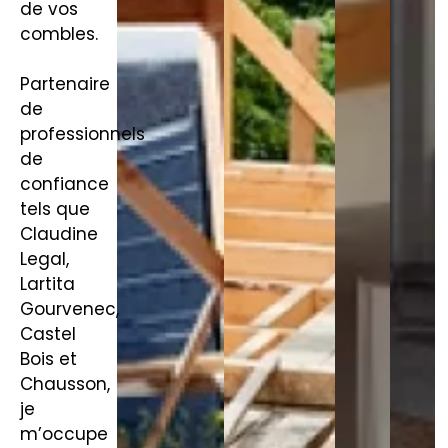
de vos
combles.
Partenaire
de
professionnels
de
confiance
tels que
Claudine
Legal,
Lartita
Gourvenec,
Castel
Bois et
Chausson,
je
m’occupe