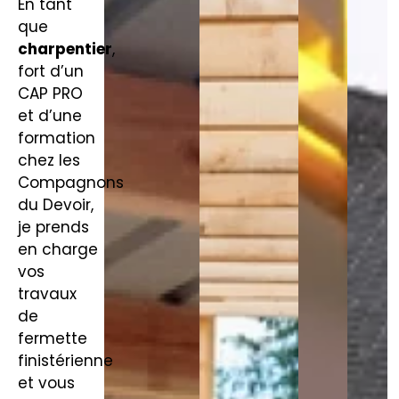
En tant
que
charpentier
,
fort d’un
CAP PRO
et d’une
formation
chez les
Compagnons
du Devoir,
je prends
en charge
vos
travaux
de
fermette
finistérienne
et vous