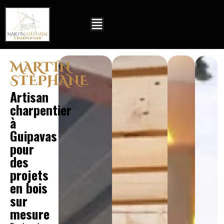
MARTIN
STEPHANE
Artisan
charpentier
à
Guipavas
pour
des
projets
en bois
sur
mesure