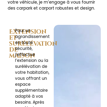
votre véhicule, je m’engage à vous fournir
des carpark et carport robustes et design.
Pour un
Extension
agrandissement
et
en toute
surélévation
sécurité,
de
j’effectue
maison
l’extension ou la
surélévation de
votre habitation,
vous offrant un
espace
supplémentaire
adapté à vos
besoins. Après