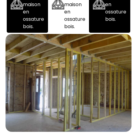
maison
maison
en
en
en
ossature
ossature
ossature
bois.
bois.
bois.