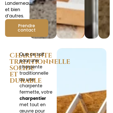
Landerneau,
et bien
d’autres.
Prendre
contact
Que ce soit
Charpente
pour une
traditionnelle
charpente
solide
traditionnelle
et
ou une
durable
charpente
fermette, votre
charpentier
met tout en
œuvre pour