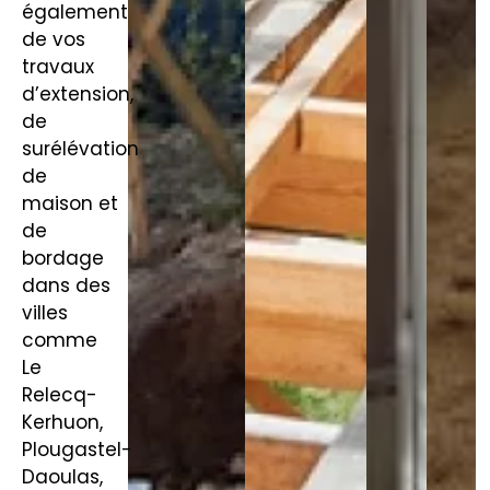
également
de vos
travaux
d’extension,
de
surélévation
de
maison et
de
bordage
dans des
villes
comme
Le
Relecq-
Kerhuon,
Plougastel-
Daoulas,